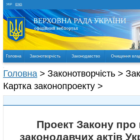
УКР
ENG
Головна
Законотворчість
Законодавство
Очищення вла
Головна
> Законотворчість > За
Картка законопроекту >
Проект Закону про 
законодавчих актів У