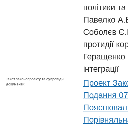
політики т
Павелко А.
Соболєв Є.В
протидії кор
Геращенко І
інтеграції
Текст законопроекту та супровідні
Проект Зак
документи:
Подання 07
Пояснюваль
Порівняльн