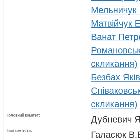
Мельничук І
Матвійчук Е
Ванат Петр
Романовськ
скликання)
Безбах Яків
Співаковсь
скликання)
Головний комітет:
Дубневич Я.
Інші комітети:
Галасюк В.В