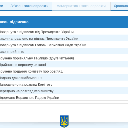
ми
Зв'язані законопроекти
Альтернативні законопроекти
Хронолог
акон підписано
Повернуто з підписом від Президента України
Закон направлено на підпис Президенту України
Повернуто з підписом Голови Верховної Ради України
Закон прийнято
Вручено порівняльну таблицю (друге читання)
Прийнято в першому читанні
Вручено подання Комітету про розгляд
Надано для ознайомлення
Направлено на розгляд Комітету
Передано на розгляд керівництву
Одержано Верховною Радою України