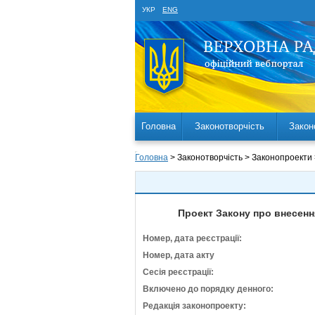
УКР
ENG
Головна
Законотворчість
Закон
Головна
> Законотворчість > Законопроекти
Проект Закону про внесенн
Номер, дата реєстрації:
Номер, дата акту
Сесія реєстрації:
Включено до порядку денного:
Редакція законопроекту: