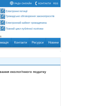
РАДА ОНЛАЙН
КОНТАКТИ
RSS
Електронні петиції
Громадське обговорення законопроєктів
Електронний кабінет громадянина
Повний цикл публічної політики
рмація
Контакти
Ресурси
Новини
вання екологічного податку