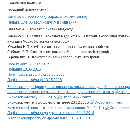
Економічна політика
Народний депутат України
Томенко Микола Володимирович (VIII скликання)
Недава Олег Анатолійович (VIII скликання)
Павелко А.В. Комітет з питань бюджету
Томенко М.В. Комітет Верховної Ради України з питань екологічної політик
наслідків Чорнобильської катастрофи
Южаніна Н.П. Комітет з питань податкової та митної політики
Соболєв Є.В. Комітет з питань запобігання і протидії корупції
Геращенко І.В. Комітет з питань європейської інтеграції
Проект Закону 13.05.2015
Подання 13.05.2015
Пояснювальна записка 13.05.2015
Порівняльна таблиця 13.05.2015
Висновок щодо відповідності проекту вимогам антикорупційного законода
Висновок Головного науково-експертного управління 27.10.2015
Висновок комітету 12.11.2015
Висновок комітету до другого читання 23.12.2015
Зауваження Головного юридичного управління 24.12.2015
Порівняльна таблиця до другого читання 24.12.2015
Текст законопроекту до другого читання 24.12.2015