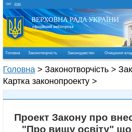
УКР
ENG
Головна
Законотворчість
Законодавство
Очищення вла
Головна
> Законотворчість > За
Картка законопроекту >
Проект Закону про внес
"Про вищу освіту" щ