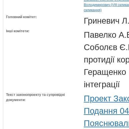
Володимирович (VIII склика
скликання)
Головний комітет:
Гриневич Л.
Інші комітети:
Павелко А.
Соболєв Є.В
протидії кор
Геращенко І
інтеграції
Текст законопроекту та супровідні
Проект Зак
документи:
Подання 04
Пояснюваль