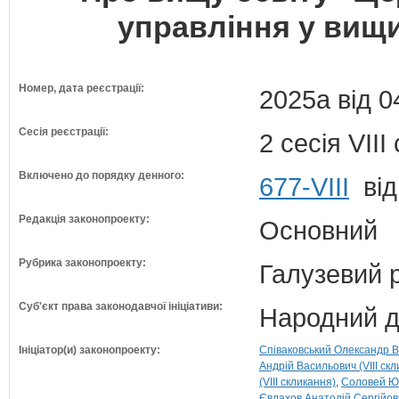
управління у вищ
Номер, дата реєстрації:
2025а від 0
Сесія реєстрації:
2 сесія VII
Включено до порядку денного:
677-VIII
від
Редакція законопроекту:
Основний
Рубрика законопроекту:
Галузевий 
Суб'єкт права законодавчої ініціативи:
Народний д
Ініціатор(и) законопроекту:
Співаковський Олександр В
Андрій Васильович (VIII ск
(VIII скликання)
Соловей Юрі
Євлахов Анатолій Сергійови