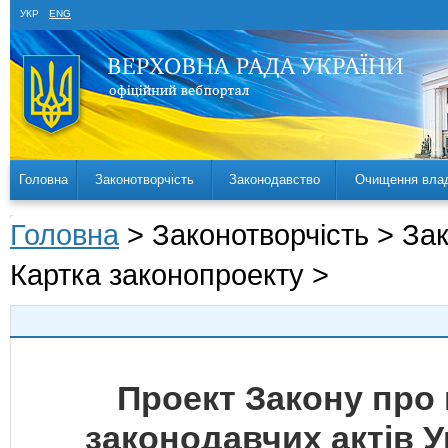
УКР
ENG
Головна
Законотворчість
Законодавство
Очищення вла
Головна
> Законотворчість > За
Картка законопроекту >
Проект Закону про 
законодавчих актів 