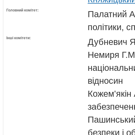
Головний комітет:
Палатний А.
політики, с
Інші комітети:
Дубневич Я.
Немиря Г.М.
національн
відносин
Кожем'якін 
забезпечен
Пашинський
безпеки і о