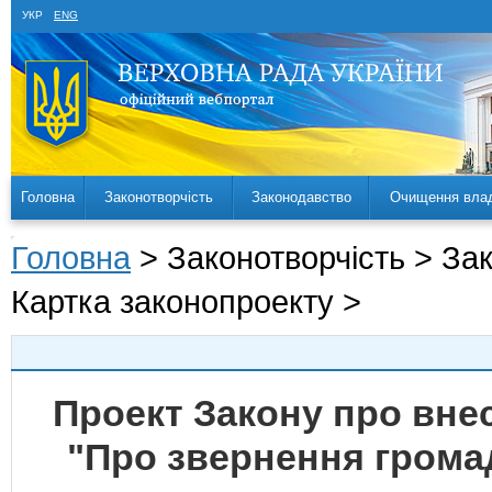
УКР
ENG
Головна
Законотворчість
Законодавство
Очищення вла
Головна
> Законотворчість > За
Картка законопроекту >
Проект Закону про внес
"Про звернення грома