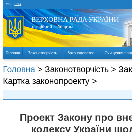
УКР
ENG
Головна
Законотворчість
Законодавство
Очищення вла
Головна
> Законотворчість > За
Картка законопроекту >
Проект Закону про вн
кодексу України що