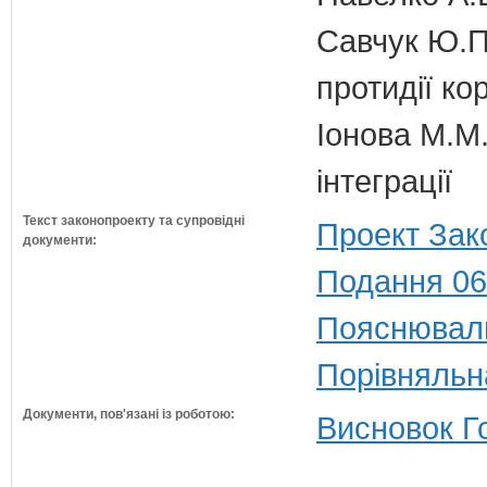
Савчук Ю.П.
протидії кор
Іонова М.М.
інтеграції
Текст законопроекту та супровідні
Проект Зак
документи:
Подання 06
Пояснюваль
Порівняльн
Документи, пов'язані із роботою:
Висновок Г