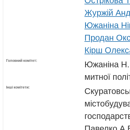
Острікова Т
Журжій Андр
Южаніна Нін
Продан Окса
Кірш Олекса
Головний комітет:
Южаніна Н.П
митної полі
Інші комітети:
Скуратовськ
містобудув
господарст
Павелко А.