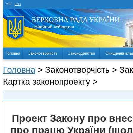
УКР
ENG
Головна
Законотворчість
Законодавство
Очищення вла
Головна
> Законотворчість > За
Картка законопроекту >
Проект Закону про внес
про працю України (щод