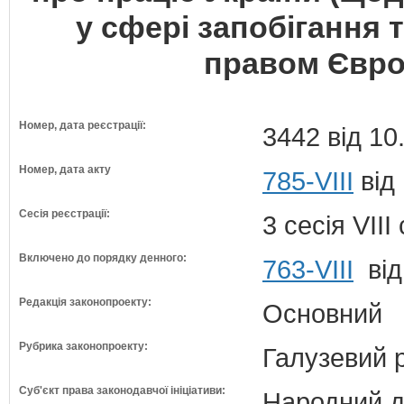
у сфері запобігання т
правом Євро
Номер, дата реєстрації:
3442 від 10
Номер, дата акту
785-VIII
від 
Сесія реєстрації:
3 сесія VII
Включено до порядку денного:
763-VIII
від
Редакція законопроекту:
Основний
Рубрика законопроекту:
Галузевий 
Суб'єкт права законодавчої ініціативи:
Народний д