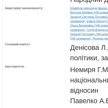
Ініціатор(и) законопроекту:
Климпуш-Цинцадзе Іванна О
Вікторія Юріївна (VIII склик
Заліщук Світлана Петрівна (
скликання)
Ємець Леонід О
Ольга Валеріївна (VIII скли
скликання)
Голуб Владисла
Олексій Петрович (VIII скли
(VIII скликання)
Луценко Іри
Головний комітет:
Денісова Л.
політики, з
Інші комітети:
Немиря Г.М.
національн
відносин
Павелко А.