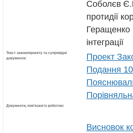
Соболєв Є.В
протидії кор
Геращенко І
інтеграції
Текст законопроекту та супровідні
Проект Зак
документи:
Подання 10
Пояснюваль
Порівняльн
Документи, пов'язані із роботою:
Висновок ко