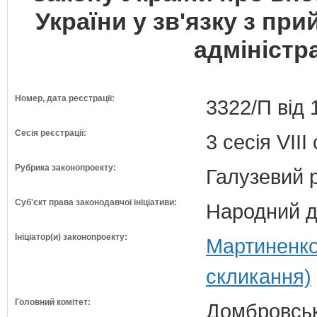
України у зв'язку з пр
адміністр
Номер, дата реєстрації:
3322/П від 
Сесія реєстрації:
3 сесія VII
Рубрика законопроекту:
Галузевий 
Суб'єкт права законодавчої ініціативи:
Народний д
Ініціатор(и) законопроекту:
Мартиненко
скликання)
Головний комітет:
Домбровськи