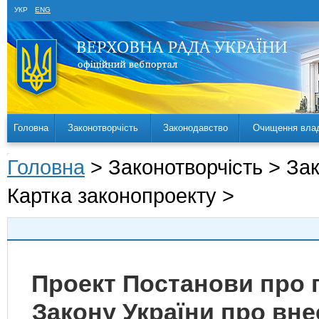
УКР
ENG
Головна
Законотворчість
Законодавство
Очищення вла
Головна
> Законотворчість > За
Картка законопроекту >
Проект Постанови про 
Закону України про вне