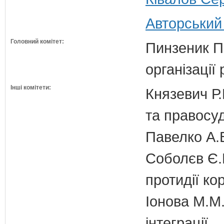
Авторський
Головний комітет:
Пинзеник П.
організації
Інші комітети:
Князевич Р.
та правосу
Павелко А.
Соболєв Є.В
протидії кор
Іонова М.М.
інтеграції