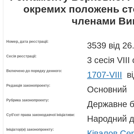
окремих положень ст
членами Вищ
Номер, дата реєстрації:
3539 від 26
Сесія реєстрації:
3 сесія VII
Включено до порядку денного:
1707-VIII
ві
Редакція законопроекту:
Основний
Рубрика законопроекту:
Державне б
Суб'єкт права законодавчої ініціативи:
Народний д
Ініціатор(и) законопроекту:
Ківалов Сер