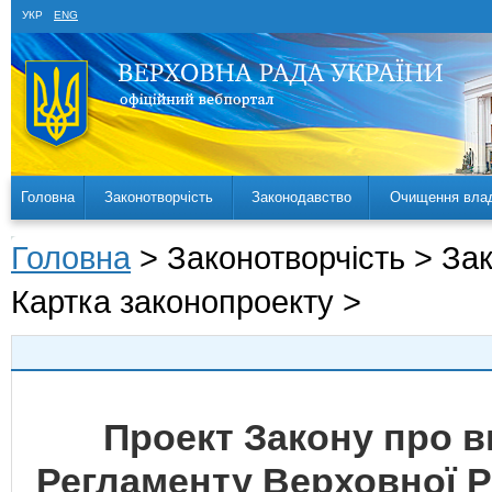
УКР
ENG
Головна
Законотворчість
Законодавство
Очищення вла
Головна
> Законотворчість > За
Картка законопроекту >
Проект Закону про вн
Регламенту Верховної Р