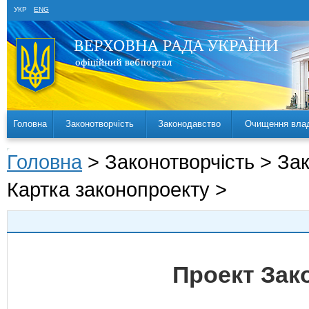
УКР
ENG
Головна
Законотворчість
Законодавство
Очищення вла
Головна
> Законотворчість > За
Картка законопроекту >
Проект Зак