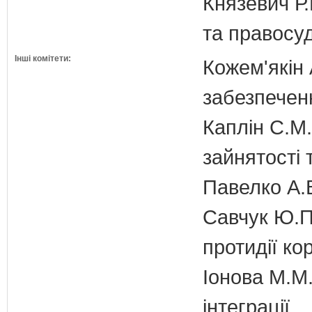
Князевич Р.
та правосу
Інші комітети:
Кожем'якін 
забезпечен
Каплін С.М.
зайнятості 
Павелко А.
Савчук Ю.П.
протидії кор
Іонова М.М.
інтеграції