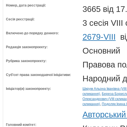
Номер, дата реєстрації:
3665 від 17
Сесія реєстрації:
3 сесія VII
Включено до порядку денного:
2679-VIII
ві
Редакція законопроекту:
Основний
Рубрика законопроекту:
Правова по
Суб'єкт права законодавчої ініціативи:
Народний д
Ініціатор(и) законопроекту:
Шкрум Альона Іванівна (VIII
скликання)
Береза Борисла
Олександрович (VIII склика
скликання)
Подоляк Ірина І
Авторський
Головний комітет: