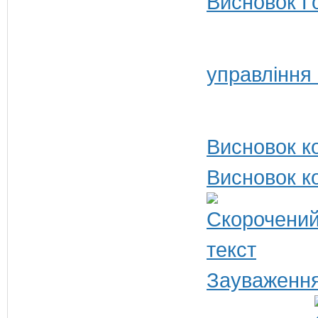
Висновок Г
управління
Висновок ко
Висновок ко
Зауваження