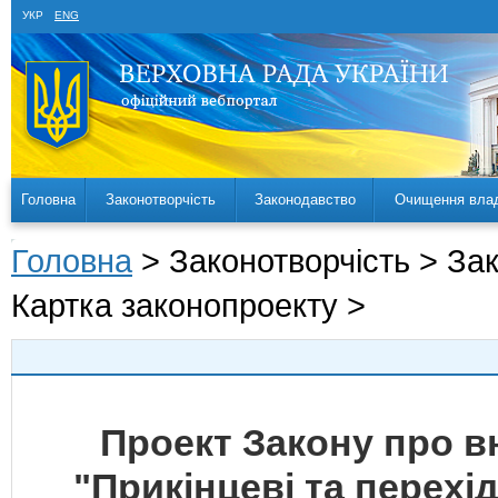
УКР
ENG
Головна
Законотворчість
Законодавство
Очищення вла
Головна
> Законотворчість > За
Картка законопроекту >
Проект Закону про вн
"Прикінцеві та перех