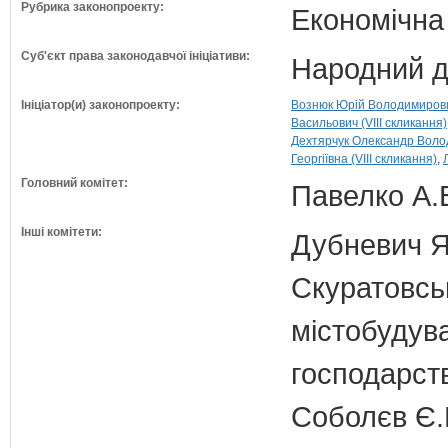
Рубрика законопроекту:
Економічна
Суб'єкт права законодавчої ініціативи:
Народний д
Ініціатор(и) законопроекту:
Вознюк Юрій Володимирович
Васильович (VIII скликання)
Дехтярчук Олександр Волод
Георгіївна (VIII скликання)
Головний комітет:
Павелко А.
Інші комітети:
Дубневич Я.
Скуратовськ
містобудув
господарст
Соболєв Є.В