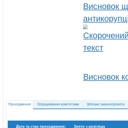
Висновок щ
антикорупц
Висновок ко
Проходження
Опрацювання комітетами
Зв'язані законопроекти
Дати та стан проходження:
Знято з розгляду