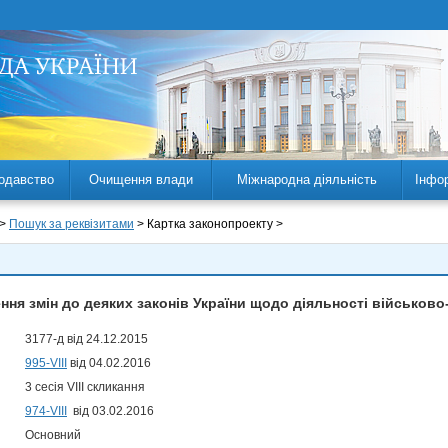
одавство
Очищення влади
Міжнародна діяльність
Інфо
 >
Пошук за реквізитами
> Картка законопроекту >
ння змін до деяких законів України щодо діяльності військово
3177-д від 24.12.2015
995-VIII
від 04.02.2016
3 сесія VIII скликання
974-VIII
від 03.02.2016
Основний