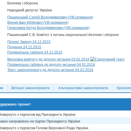
Безпека і оборона
Народний депутат України
Пашинський Сергій Володимирович (VIII скликання)
Вінник Іван Юлійович (VIII скликання)
Герасимов Артур Володимирович (VIII скликання)
Пашинський С.В. Комітет з питань національної безпеки і оборони
Проект Закону 24.12.2015
Подання 24.12.2015
Порівняльна таблиця 24.12.2015
Висновок комітету до другого читання 03.02.2016
Порівняльна таблиця до другого читання 04.02.2016
Текст законопроекту до другого читання 04.02.2016
ми
Зв'язані законопроекти
Альтернативні законопроекти
Хронолог
держано проект
Повернуто з підписом від Президента України
Закон направлено на підпис Президенту України
Повернуто з підписом Голови Верховної Ради України