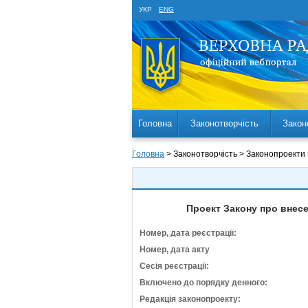
УКР
ENG
Головна
Законотворчість
Закон
Головна
> Законотворчість > Законопроекти
Проект Закону про внесе
Номер, дата реєстрації:
Номер, дата акту
Сесія реєстрації:
Включено до порядку денного:
Редакція законопроекту: