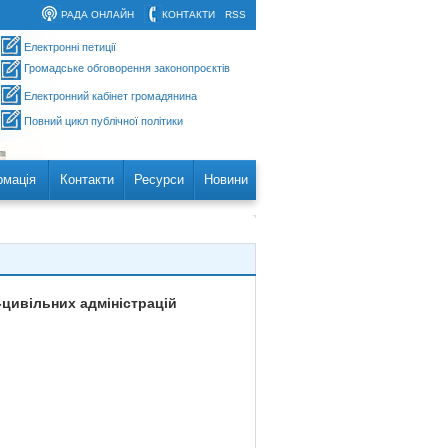
РАДА ОНЛАЙН
КОНТАКТИ
RSS
Електронні петиції
Громадське обговорення законопроєктів
Електронний кабінет громадянина
Повний цикл публічної політики
рмація
Контакти
Ресурси
Новини
-цивільних адміністрацій