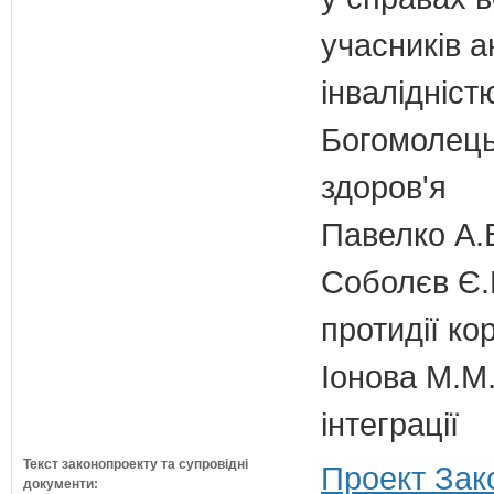
учасників а
інвалідніст
Богомолець
здоров'я
Павелко А.
Соболєв Є.В
протидії кор
Іонова М.М.
інтеграції
Текст законопроекту та супровідні
Проект Зак
документи: