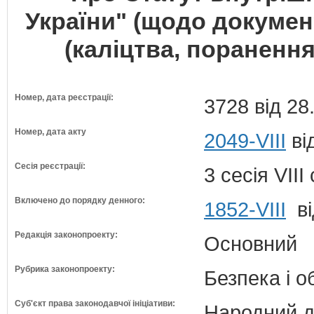
України" (щодо докуме
(каліцтва, поранення
Номер, дата реєстрації:
3728 від 28
Номер, дата акту
2049-VIII
ві
Сесія реєстрації:
3 сесія VII
Включено до порядку денного:
1852-VIII
ві
Редакція законопроекту:
Основний
Рубрика законопроекту:
Безпека і 
Суб'єкт права законодавчої ініціативи:
Народний д