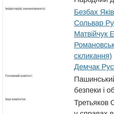
Ініціатор(и) законопроекту:
Безбах Яків
Сольвар Ру
Матвійчук Е
Романовськ
скликання)
Демчак Русл
Головний комітет:
Пашинський
безпеки і о
Інші комітети:
Третьяков 
у справах в