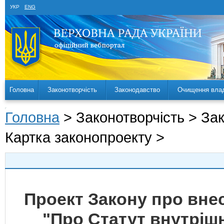
УКР
ENG
Головна
Законотворчість
Законодавство
Очищення вла
Головна
> Законотворчість > За
Картка законопроекту >
Проект Закону про внес
"Про Статут внутріш