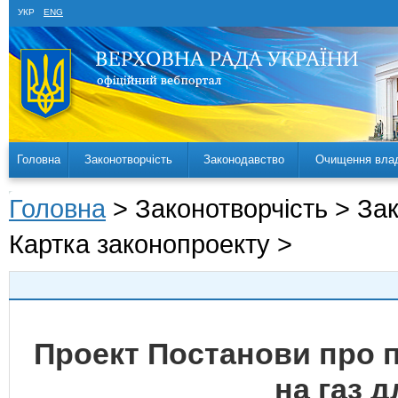
УКР
ENG
Головна
Законотворчість
Законодавство
Очищення вла
Головна
> Законотворчість > За
Картка законопроекту >
Проект Постанови про 
на газ 