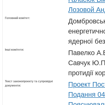
Лозовой Анд
Головний комітет:
Домбровськи
енергетично
ядерної бе
Інші комітети:
Павелко А.
Савчук Ю.П.
протидії кор
Текст законопроекту та супровідні
Проект Пос
документи:
Подання 04
Пояснюваль