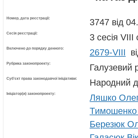
Номер, дата реєстрації:
3747 від 04
Сесія реєстрації:
3 сесія VII
Включено до порядку денного:
2679-VIII
ві
Рубрика законопроекту:
Галузевий 
Суб'єкт права законодавчої ініціативи:
Народний д
Ініціатор(и) законопроекту:
Ляшко Олег 
Тимошенко 
Березюк Ол
Галасюк Вік