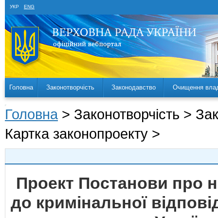
УКР
ENG
Головна
Законотворчість
Законодавство
Очищення вла
Головна
> Законотворчість > За
Картка законопроекту >
Проект Постанови про н
до кримінальної відпові