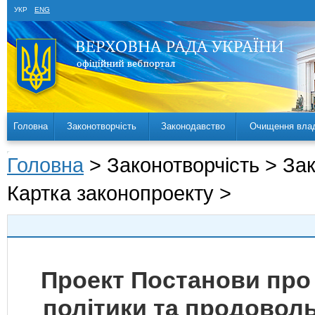
УКР
ENG
Головна
Законотворчість
Законодавство
Очищення вла
Головна
> Законотворчість > За
Картка законопроекту >
Проект Постанови про 
політики та продоволь