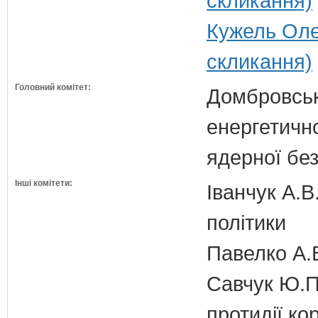
скликання)
Кужель Оле
скликання)
Головний комітет:
Домбровськи
енергетично
ядерної бе
Інші комітети:
Іванчук А.В
політики
Павелко А.
Савчук Ю.П.
протидії кор