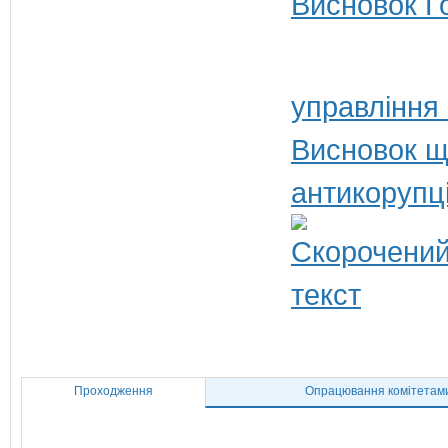
Висновок Г
управління
Висновок щ
антикорупц
Проходження
Опрацювання комітетам