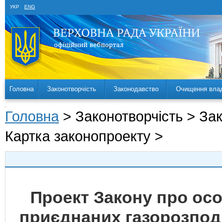
УКР
ENG
Головна
Законотворчість
Законодавство
Очищення вла
Головна
> Законотворчість > За
Картка законопроекту >
Проект Закону про осо
приєднаних газорозпод