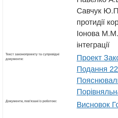
Савчук Ю.П.
протидії кор
Іонова М.М.
інтеграції
Текст законопроекту та супровідні
Проект Зак
документи:
Подання 22
Пояснюваль
Порівняльн
Документи, пов'язані із роботою:
Висновок Г