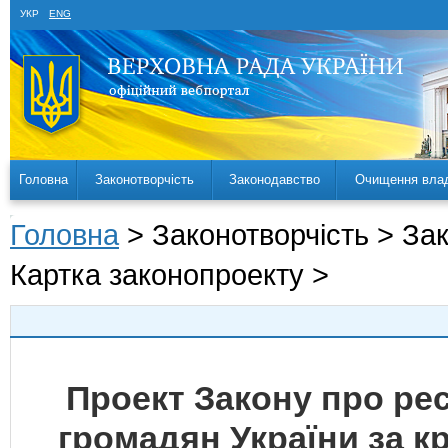
УКР
ENG
Головна
Законотворчість
Законодавство
Очищення вла
Головна
> Законотворчість > За
Картка законопроекту >
Проект Закону про ре
громадян України за к