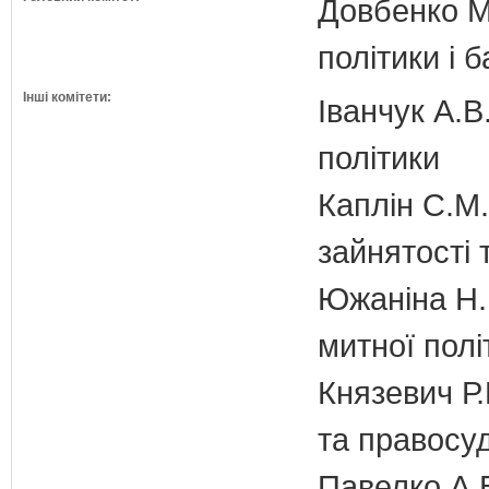
Довбенко М.
політики і б
Інші комітети:
Іванчук А.В
політики
Каплін С.М.
зайнятості 
Южаніна Н.П
митної полі
Князевич Р.
та правосу
Павелко А.