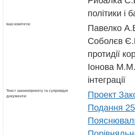
Рибалка С.В
політики і б
Інші комітети:
Павелко А.
Соболєв Є.В
протидії кор
Іонова М.М.
інтеграції
Текст законопроекту та супровідні
Проект Зак
документи:
Подання 25
Пояснюваль
Порівняльн