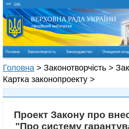
УКР
ENG
Головна
Законотворчість
Законодавство
Очищення вла
Головна
> Законотворчість > За
Картка законопроекту >
Проект Закону про внес
"Про систему гарантув