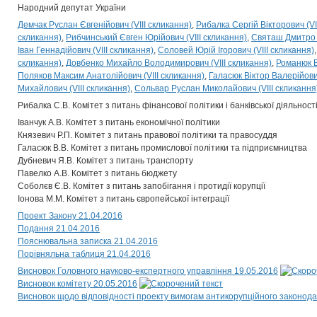
Народний депутат України
Демчак Руслан Євгенійович (VIII скликання)
Рибалка Сергій Вікторович (VI
скликання)
Рибчинський Євген Юрійович (VIII скликання)
Святаш Дмитро 
Іван Геннадійович (VIII скликання)
Соловей Юрій Ігорович (VIII скликання)
скликання)
Довбенко Михайло Володимирович (VIII скликання)
Романюк В
Поляков Максим Анатолійович (VIII скликання)
Галасюк Віктор Валерійович
Михайлович (VIII скликання)
Сольвар Руслан Миколайович (VIII скликання
Рибалка С.В. Комітет з питань фінансової політики і банківської діяльност
Іванчук А.В. Комітет з питань економічної політики
Князевич Р.П. Комітет з питань правової політики та правосуддя
Галасюк В.В. Комітет з питань промислової політики та підприємництва
Дубневич Я.В. Комітет з питань транспорту
Павелко А.В. Комітет з питань бюджету
Соболєв Є.В. Комітет з питань запобігання і протидії корупції
Іонова М.М. Комітет з питань європейської інтеграції
Проект Закону 21.04.2016
Подання 21.04.2016
Пояснювальна записка 21.04.2016
Порівняльна таблиця 21.04.2016
Висновок Головного науково-експертного управління 19.05.2016
Висновок комітету 20.05.2016
Висновок щодо відповідності проекту вимогам антикорупційного законода