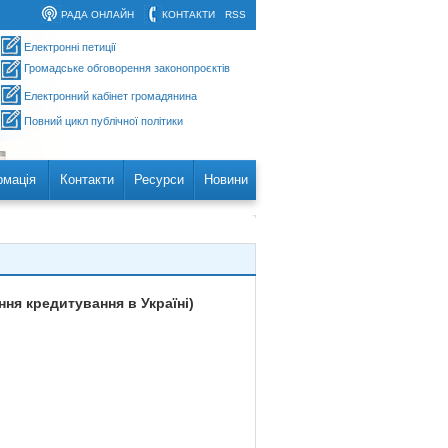
РАДА ОНЛАЙН
КОНТАКТИ
RSS
Електронні петиції
Громадське обговорення законопроєктів
Електронний кабінет громадянина
Повний цикл публічної політики
рмація
Контакти
Ресурси
Новини
ня кредитування в Україні)