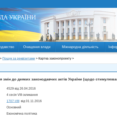
одавство
Очищення влади
Міжнародна діяльність
Інфо
 >
Пошук за реквізитами
> Картка законопроекту >
я змін до деяких законодавчих актів України (щодо стимулюван
4529 від 26.04.2016
4 сесія VIII скликання
1707-VIII
від 01.11.2016
Основний
Економічна політика