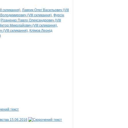
II скликання)
Лаврик Олег Васильович (VIII
Володимирович (VIII скликання)
Фурсін
Різаненко Павло Олександрович (VIII
іктор Миколайович (VIII скликання)
 (VIII скликання)
Клімов Леонід
)
і
вства 15.06.2016