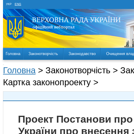
УКР
ENG
Головна
Законотворчість
Законодавство
Очищення вла
Головна
> Законотворчість > За
Картка законопроекту >
Проект Постанови про
України про внесення 