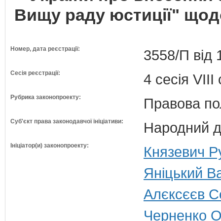
Вищу раду юстиції" щод
Номер, дата реєстрації:
3558/П від 
Сесія реєстрації:
4 сесія VII
Рубрика законопроекту:
Правова по
Суб'єкт права законодавчої ініціативи:
Народний д
Ініціатор(и) законопроекту:
Князевич Ру
Яніцький Ва
Алєксєєв Се
Черненко О