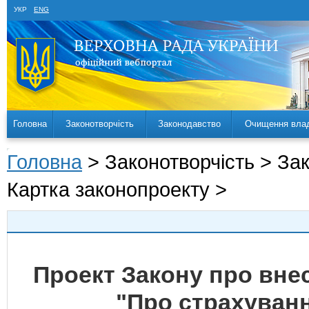
УКР
ENG
Головна
Законотворчість
Законодавство
Очищення вла
Головна
> Законотворчість > За
Картка законопроекту >
Проект Закону про внес
"Про страхуван