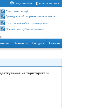
РАДА ОНЛАЙН
КОНТАКТИ
RSS
Електронні петиції
Громадське обговорення законопроєктів
Електронний кабінет громадянина
Повний цикл публічної політики
рмація
Контакти
Ресурси
Новини
даткування на територіях зі