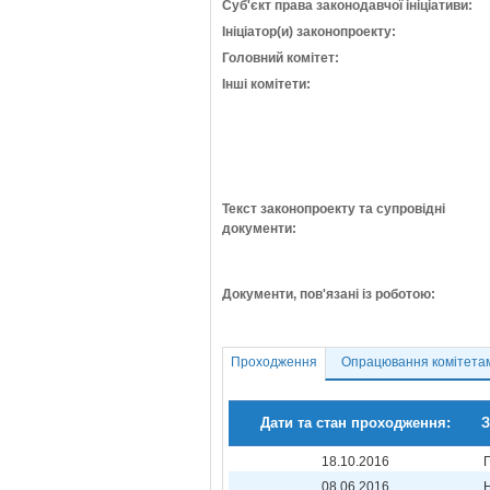
Суб'єкт права законодавчої ініціативи:
Ініціатор(и) законопроекту:
Головний комітет:
Інші комітети:
Текст законопроекту та супровідні
документи:
Документи, пов'язані із роботою:
Проходження
Опрацювання комітета
Дати та стан проходження:
З
18.10.2016
08.06.2016