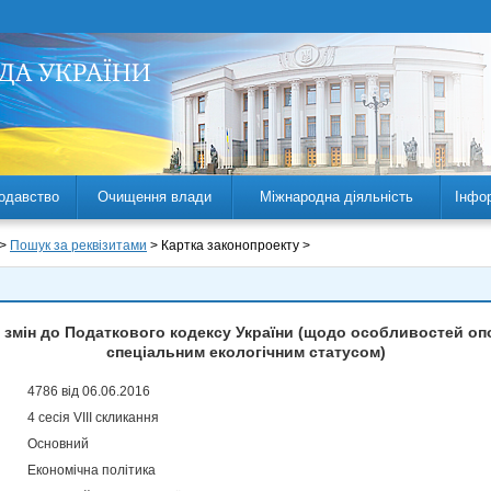
одавство
Очищення влади
Міжнародна діяльність
Інфо
 >
Пошук за реквізитами
> Картка законопроекту >
 змін до Податкового кодексу України (щодо особливостей опо
спеціальним екологічним статусом)
4786 від 06.06.2016
4 сесія VIII скликання
Основний
Економічна політика