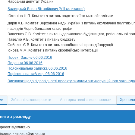
Народний депутат України
Балицький Євген Віталійович (VIII скликання)
Южаніна Н.П. Комітет з питань податкової та митної політики
Дирів А.Б. Комітет Верховної Ради України з питань екологічної політики,
наслідків Чорнобильської катастрофи
Власенко С.В. Комітет з питань державного будівництва, регіональної по
Павелко А.В. Комітет з питань бюджету
Соболєв Є.В. Комітет з питань запобігання і протидії корупції
Іонова М.М. Комітет з питань європейської інтеграції
Проект Закону 06.06.2016
Подання 06.06.2016
Пояснювальна записка 06.06.2016
Порівняльна таблиця 06.06.2016
Висновок щодо відповідності проекту вимогам антикорупційного законода
ми
Зв'язані законопроекти
Альтернативні законопроекти
Хронолог
нято з розгляду
Проект відкликано
Надано для ознайомлення