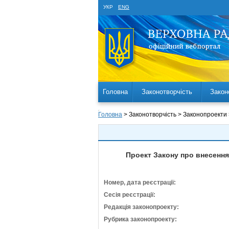
УКР
ENG
Головна
Законотворчість
Закон
Головна
> Законотворчість > Законопроекти
Проект Закону про внесення
Номер, дата реєстрації:
Сесія реєстрації:
Редакція законопроекту:
Рубрика законопроекту: