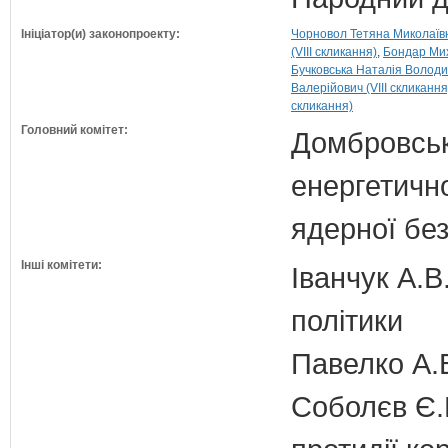
Ініціатор(и) законопроекту:
Чорновол Тетяна Миколаївна
(VIII скликання)
Бондар Мих
Бучковська Наталія Володим
Валерійович (VIII скликання
скликання)
Головний комітет:
Домбровськи
енергетично
ядерної бе
Інші комітети:
Іванчук А.В
політики
Павелко А.
Соболєв Є.В