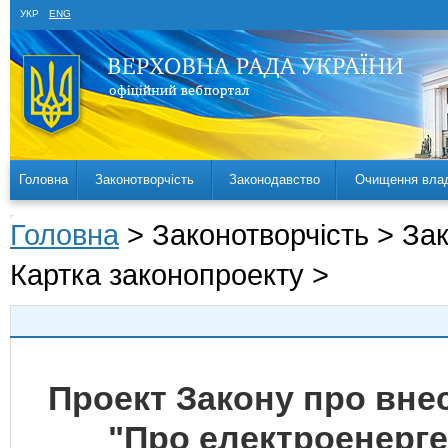
УКР
ENG
Головна
Законотворчість
Законодавство
Очищення вла
Головна
> Законотворчість > За
Картка законопроекту >
Проект Закону про внес
"Про електроенерге