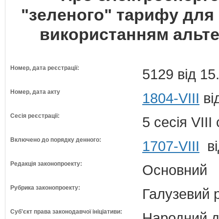
"зеленого" тарифу для 
використанням альте
Номер, дата реєстрації:
5129 від 15
Номер, дата акту
1804-VIII
ві
Сесія реєстрації:
5 сесія VII
Включено до порядку денного:
1707-VIII
ві
Редакція законопроекту:
Основний
Рубрика законопроекту:
Галузевий 
Суб'єкт права законодавчої ініціативи:
Народний д