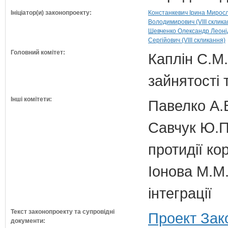
Ініціатор(и) законопроекту:
Констанкевич Ірина Миросла
Володимирович (VIII склика
Шевченко Олександр Леонідо
Сергійович (VIII скликання)
Головний комітет:
Каплін С.М.
зайнятості 
Інші комітети:
Павелко А.
Савчук Ю.П.
протидії кор
Іонова М.М.
інтеграції
Текст законопроекту та супровідні
Проект Зак
документи: