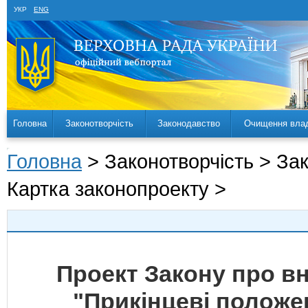
УКР
ENG
Головна
Законотворчість
Законодавство
Очищення вла
Головна
> Законотворчість > За
Картка законопроекту >
Проект Закону про вн
"Прикінцеві положе