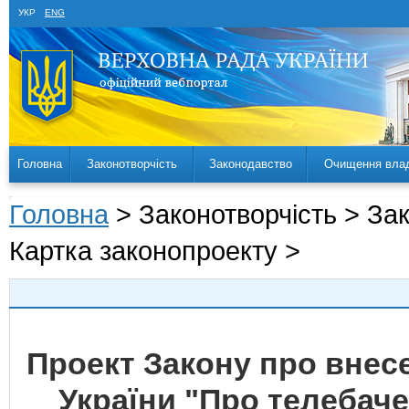
УКР
ENG
Головна
Законотворчість
Законодавство
Очищення вла
Головна
> Законотворчість > За
Картка законопроекту >
Проект Закону про внесе
України "Про телебач