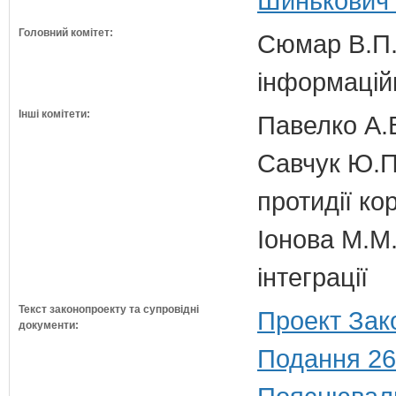
Шинькович 
Головний комітет:
Сюмар В.П.
інформаційн
Інші комітети:
Павелко А.
Савчук Ю.П.
протидії кор
Іонова М.М.
інтеграції
Текст законопроекту та супровідні
Проект Зак
документи:
Подання 26