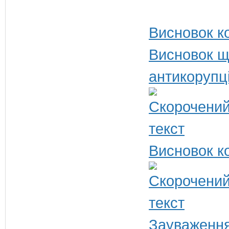
Висновок ко
Висновок щ
антикорупц
Висновок ко
Зауваження