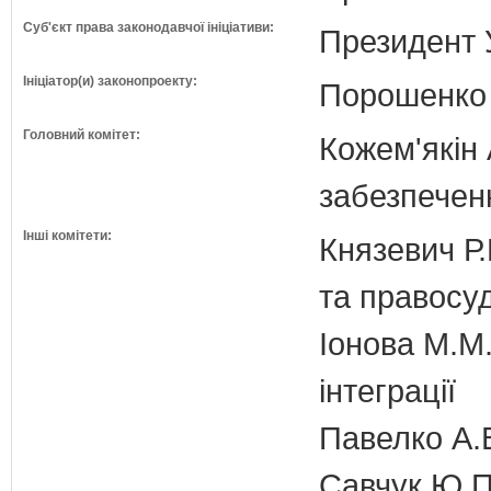
Суб'єкт права законодавчої ініціативи:
Президент 
Ініціатор(и) законопроекту:
Порошенко 
Головний комітет:
Кожем'якін 
забезпечен
Інші комітети:
Князевич Р.
та правосу
Іонова М.М.
інтеграції
Павелко А.
Савчук Ю.П.