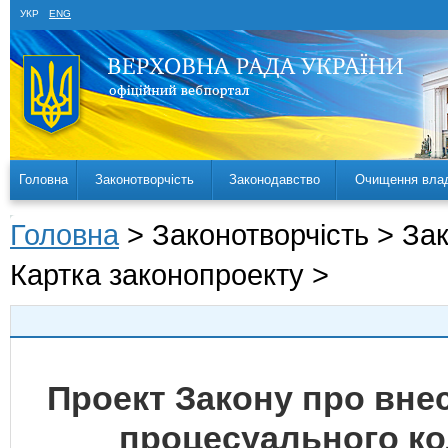
УКР
ENG
Головна
Законотворчість
Законодавство
Очищення вла
Головна
> Законотворчість > За
Картка законопроекту >
Проект Закону про вне
процесуального код