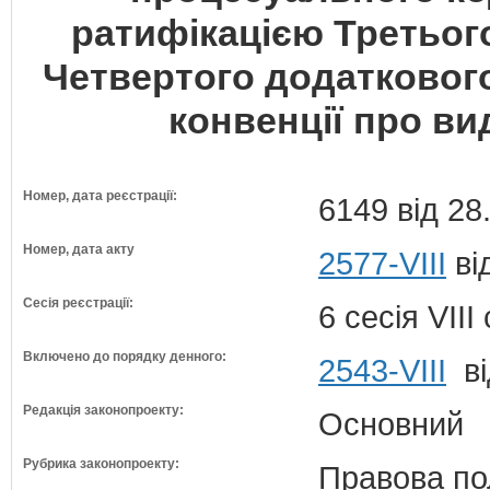
ратифікацією Третьог
Четвертого додатковог
конвенції про в
Номер, дата реєстрації:
6149 від 28
Номер, дата акту
2577-VIII
ві
Сесія реєстрації:
6 сесія VII
Включено до порядку денного:
2543-VIII
ві
Редакція законопроекту:
Основний
Рубрика законопроекту:
Правова по