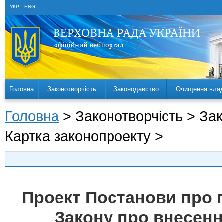
УКР
ENG
Головна
Законотворчість
Законодавство
Очищення вла
Головна
> Законотворчість > За
Картка законопроекту >
Проект Постанови про 
Закону про внесенн