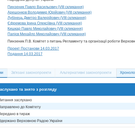
Пинзеник Павло Васильович (VIII скликання)
Арешонков Володимир Юрійович (VIII скликання)
Лубінець Дмитро Валерійович (VIII скликання)
Єфремова Ірина Олексіївна (VIII скликання)
Кишкар Павло Миколайович (VIII скликання)
Папієв Михайло Миколайович (VIII скликання)
Пинзеник П.В. Комітет з питань Регламенту та організації роботи Верховн
Проект Постанови 14.03.2017
Подання 14.03.2017
ми
Зв'язані законопроекти
Альтернативні законопроекти
Хронолог
аслухано та знято з розгляду
Питання заслухано
Направлено до Комітету
Передано в тираж
Одержано Верховною Радою України