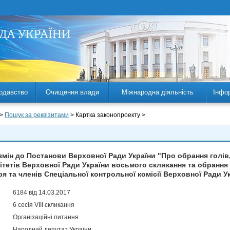
одавство
Очищення влади
Міжнародна діяльність
Інфо
 >
Пошук за реквізитами
> Картка законопроекту >
мін до Постанови Верховної Ради України "Про обрання голів,
омітетів Верховної Ради України восьмого скликання та обрання
ря та членів Спеціальної контрольної комісії Верховної Ради Ук
6184 від 14.03.2017
6 сесія VIII скликання
Організаційні питання
Народний депутат України