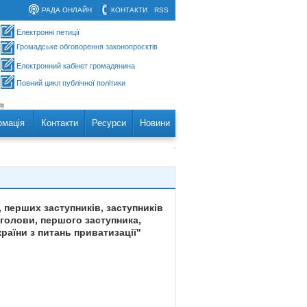
РАДА ОНЛАЙН
КОНТАКТИ
RSS
Електронні петиції
Громадське обговорення законопроєктів
Електронний кабінет громадянина
Повний цикл публічної політики
рмація
Контакти
Ресурси
Новини
 перших заступників, заступників
 голови, першого заступника,
раїни з питань приватизації"