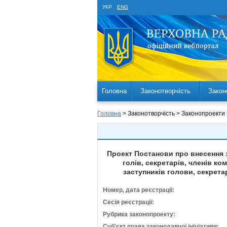
УКР
ENG
Головна
Законотворчість
Закон
Головна
> Законотворчість > Законопроекти
Проект Постанови про внесення з
голів, секретарів, членів к
заступників голови, секрета
Номер, дата реєстрації:
Сесія реєстрації:
Рубрика законопроекту:
Суб'єкт права законодавчої ініціативи: