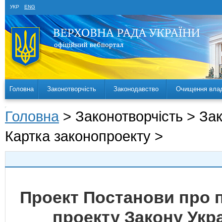
УКР
ENG
Головна
Законотворчість
Законодавство
Очищення вла
Головна
> Законотворчість > За
Картка законопроекту >
Проект Постанови про 
проекту Закону Укра