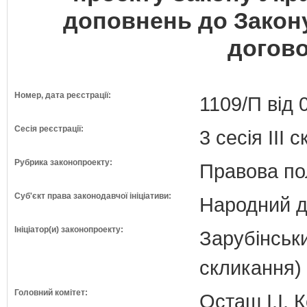
доповнень до Закону
догово
Номер, дата реєстрації:
1109/П від 
Сесія реєстрації:
3 сесія III 
Рубрика законопроекту:
Правова по
Суб'єкт права законодавчої ініціативи:
Народний д
Ініціатор(и) законопроекту:
Зарубінськ
скликання)
Головний комітет:
Осташ І.І. 