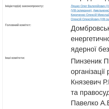
Ініціатор(и) законопроекту:
Ляшко Олег Валерійович (VI
(VIII скликання)
Амельченко
Кириченко Олексій Миколайо
Олексій Олексійович (VIII с
Головний комітет:
Домбровськи
енергетично
ядерної бе
Інші комітети:
Пинзеник П.
організації
Князевич Р.
та правосу
Павелко А.