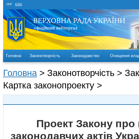
УКР
ENG
Головна
Законотворчість
Законодавство
Очищення вла
Головна
> Законотворчість > За
Картка законопроекту >
Проект Закону про 
законодавчих актів Укр