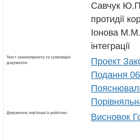
Савчук Ю.П.
протидії кор
Іонова М.М.
інтеграції
Текст законопроекту та супровідні
Проект Зак
документи:
Подання 06
Пояснюваль
Порівняльн
Документи, пов'язані із роботою:
Висновок Г