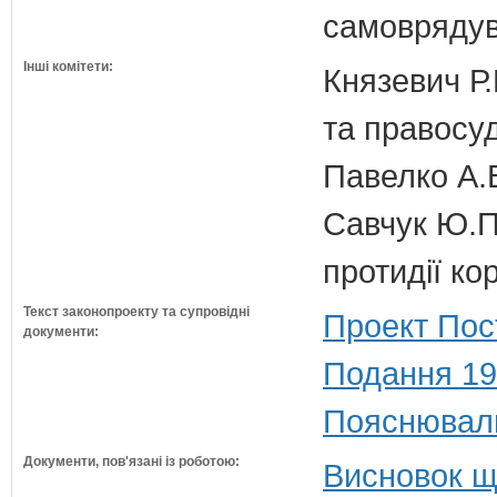
самовряду
Інші комітети:
Князевич Р.
та правосу
Павелко А.
Савчук Ю.П.
протидії кор
Текст законопроекту та супровідні
Проект Пос
документи:
Подання 19
Пояснюваль
Документи, пов'язані із роботою:
Висновок щ