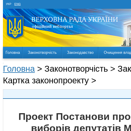
УКР
ENG
Головна
Законотворчість
Законодавство
Очищення вла
Головна
> Законотворчість > За
Картка законопроекту >
Проект Постанови про
виборів депутатів М