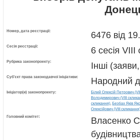
Донець
Номер, дата реєстрації:
6476 від 19
Сесія реєстрації:
6 сесія VII
Рубрика законопроекту:
Інші (заяви
Суб'єкт права законодавчої ініціативи:
Народний д
Ініціатор(и) законопроекту:
Білий Олексій Петрович (VII
Володимирович (VIII склика
скликання)
Безбах Яків Яко
Олексійович (VIII скликання
Головний комітет:
Власенко С
будівництва