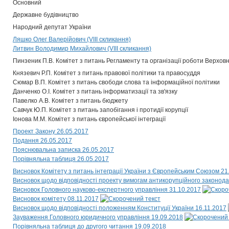
Основний
Державне будівництво
Народний депутат України
Ляшко Олег Валерійович (VIII скликання)
Литвин Володимир Михайлович (VIII скликання)
Пинзеник П.В. Комітет з питань Регламенту та організації роботи Верховн
Князевич Р.П. Комітет з питань правової політики та правосуддя
Сюмар В.П. Комітет з питань свободи слова та інформаційної політики
Данченко О.І. Комітет з питань інформатизації та зв'язку
Павелко А.В. Комітет з питань бюджету
Савчук Ю.П. Комітет з питань запобігання і протидії корупції
Іонова М.М. Комітет з питань європейської інтеграції
Проект Закону 26.05.2017
Подання 26.05.2017
Пояснювальна записка 26.05.2017
Порівняльна таблиця 26.05.2017
Висновок Комітету з питань інтеграції України з Європейським Союзом 21
Висновок щодо відповідності проекту вимогам антикорупційного законода
Висновок Головного науково-експертного управління 31.10.2017
Висновок комітету 08.11.2017
Висновок щодо відповідності положенням Конституції України 16.11.2017
Зауваження Головного юридичного управління 19.09.2018
Порівняльна таблиця до другого читання 19.09.2018