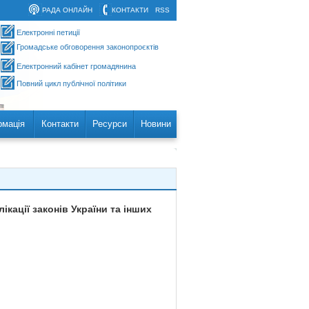
РАДА ОНЛАЙН
КОНТАКТИ
RSS
Електронні петиції
Громадське обговорення законопроєктів
Електронний кабінет громадянина
Повний цикл публічної політики
рмація
Контакти
Ресурси
Новини
кації законів України та інших