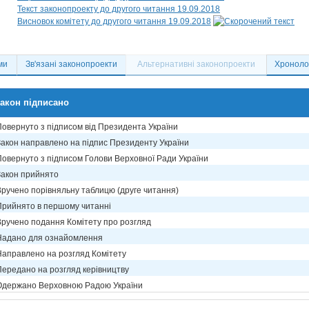
Текст законопроекту до другого читання 19.09.2018
Висновок комітету до другого читання 19.09.2018
ми
Зв'язані законопроекти
Альтернативні законопроекти
Хронолог
акон підписано
Повернуто з підписом від Президента України
Закон направлено на підпис Президенту України
Повернуто з підписом Голови Верховної Ради України
Закон прийнято
Вручено порівняльну таблицю (друге читання)
Прийнято в першому читанні
Вручено подання Комітету про розгляд
Надано для ознайомлення
Направлено на розгляд Комітету
Передано на розгляд керівництву
Одержано Верховною Радою України