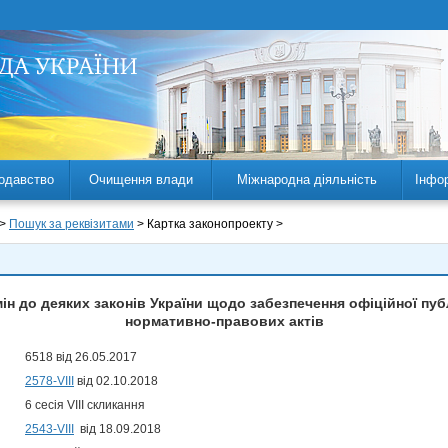
одавство
Очищення влади
Міжнародна діяльність
Інфо
 >
Пошук за реквізитами
> Картка законопроекту >
ін до деяких законів України щодо забезпечення офіційної публі
нормативно-правових актів
6518 від 26.05.2017
2578-VIII
від 02.10.2018
6 сесія VIII скликання
2543-VIII
від 18.09.2018