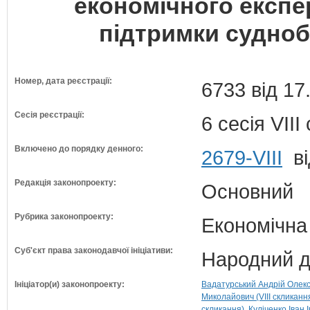
економічного експ
підтримки судноб
Номер, дата реєстрації:
6733 від 17
Сесія реєстрації:
6 сесія VII
Включено до порядку денного:
2679-VIII
ві
Редакція законопроекту:
Основний
Рубрика законопроекту:
Економічна
Суб'єкт права законодавчої ініціативи:
Народний д
Ініціатор(и) законопроекту:
Вадатурський Андрій Олексі
Миколайович (VIII скликанн
скликання)
Куліченко Іван І