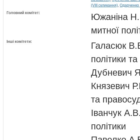
(VIII скликання)
Одарченко Ю
Головний комітет:
Южаніна Н.П
митної полі
Інші комітети:
Галасюк В.В
політики т
Дубневич Я.
Князевич Р.
та правосу
Іванчук А.В
політики
Павелко А.