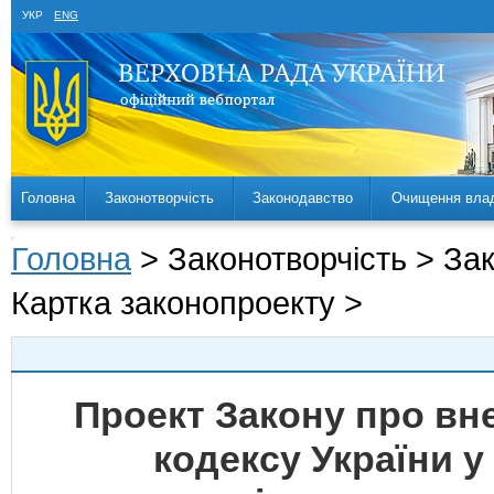
УКР
ENG
Головна
Законотворчість
Законодавство
Очищення вла
Головна
> Законотворчість > За
Картка законопроекту >
Проект Закону про вн
кодексу України у