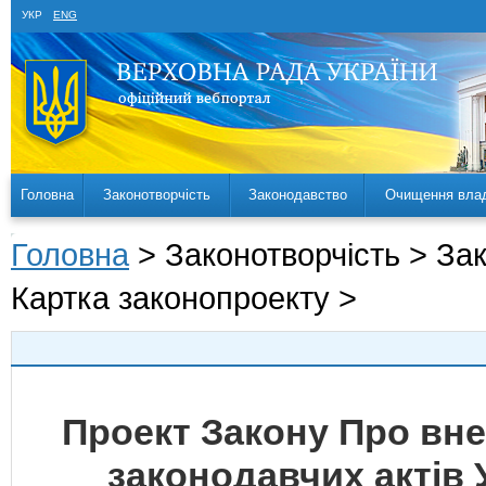
УКР
ENG
Головна
Законотворчість
Законодавство
Очищення вла
Головна
> Законотворчість > За
Картка законопроекту >
Проект Закону Про вн
законодавчих актів