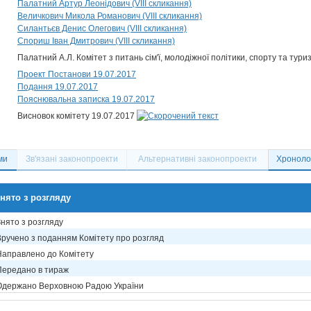
Палатний Артур Леонідович (VIII скликання)
Величкович Микола Романович (VIII скликання)
Силантьєв Денис Олегович (VIII скликання)
Спориш Іван Дмитрович (VIII скликання)
Палатний А.Л. Комітет з питань сім'ї, молодіжної політики, спорту та тури
Проект Постанови 19.07.2017
Подання 19.07.2017
Пояснювальна записка 19.07.2017
Висновок комітету 19.07.2017
ми
Зв'язані законопроекти
Альтернативні законопроекти
Хронолог
нято з розгляду
Знято з розгляду
Вручено з поданням Комітету про розгляд
Направлено до Комітету
Передано в тираж
Одержано Верховною Радою України