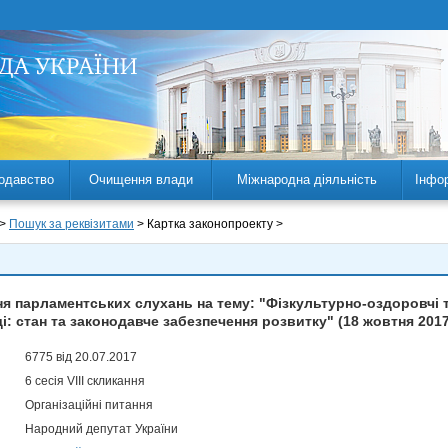
одавство
Очищення влади
Міжнародна діяльність
Інфо
 >
Пошук за реквізитами
> Картка законопроекту >
 парламентських слухань на тему: "Фізкультурно-оздоровчі т
і: стан та законодавче забезпечення розвитку" (18 жовтня 2017
6775 від 20.07.2017
6 сесія VIII скликання
Організаційні питання
Народний депутат України