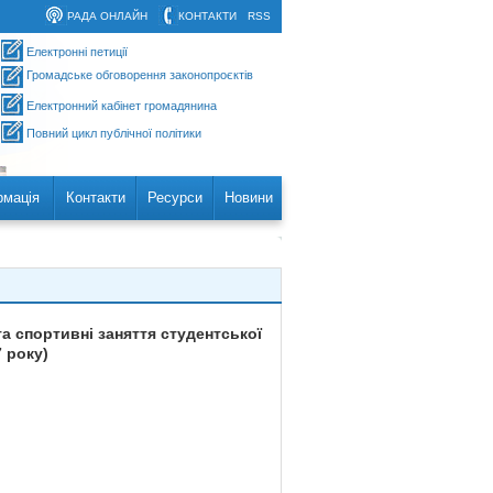
РАДА ОНЛАЙН
КОНТАКТИ
RSS
Електронні петиції
Громадське обговорення законопроєктів
Електронний кабінет громадянина
Повний цикл публічної політики
рмація
Контакти
Ресурси
Новини
а спортивні заняття студентської
 року)