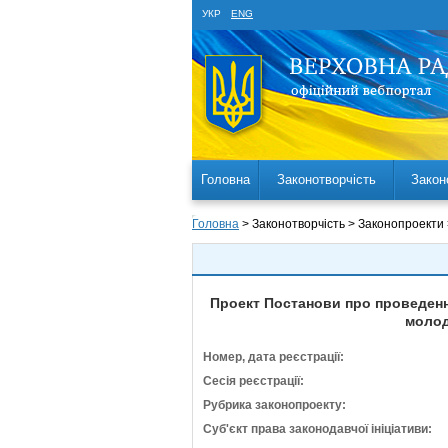
УКР
ENG
Головна
Законотворчість
Закон
Головна
> Законотворчість > Законопроекти
Проект Постанови про проведення
молод
Номер, дата реєстрації:
Сесія реєстрації:
Рубрика законопроекту:
Суб'єкт права законодавчої ініціативи: