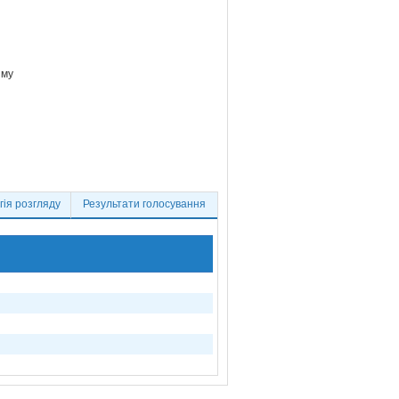
зму
ія розгляду
Результати голосування