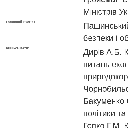
Міністрів У
Головний комітет:
Пашинський
безпеки і о
Інші комітети:
Дирів А.Б. 
питань екол
природокори
Чорнобильс
Бакуменко О
політики та
Гопко Г.М. 