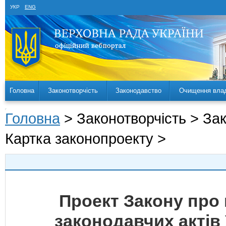
УКР
ENG
Головна
Законотворчість
Законодавство
Очищення вла
Головна
> Законотворчість > За
Картка законопроекту >
Проект Закону про 
законодавчих актів