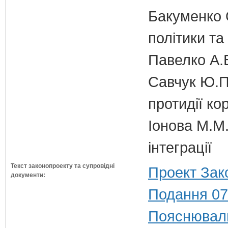
Бакуменко О
політики та
Павелко А.
Савчук Ю.П.
протидії кор
Іонова М.М.
інтеграції
Текст законопроекту та супровідні
Проект Зак
документи:
Подання 07
Пояснюваль