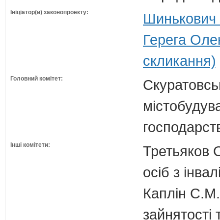
Ініціатор(и) законопроекту:
Шинькович 
Герега Оле
скликання)
Головний комітет:
Скуратовськ
містобудув
господарст
Інші комітети:
Третьяков О
осіб з інвал
Каплін С.М.
зайнятості 