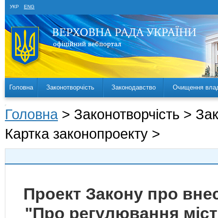
УКР
ENG
Головна
Законотворчість
Законодавство
Очищення вла
Головна
> Законотворчість > За
Картка законопроекту >
Проект Закону про внес
"Про регулювання міст