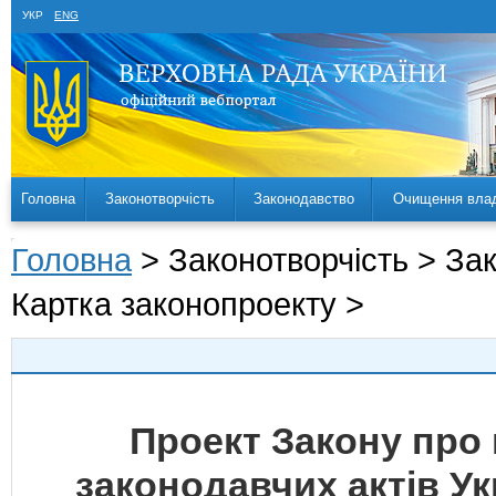
УКР
ENG
Головна
Законотворчість
Законодавство
Очищення вла
Головна
> Законотворчість > За
Картка законопроекту >
Проект Закону про 
законодавчих актів У