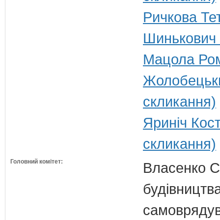
Ричкова Тет
Шинькович 
Мацола Ром
Жолобецьки
скликання)
Яриніч Кос
скликання)
Головний комітет:
Власенко С
будівництва
самовряду