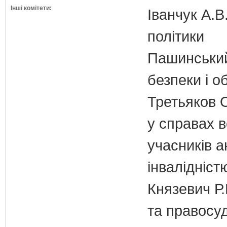
Інші комітети:
Іванчук А.В
політики
Пашинський
безпеки і о
Третьяков 
у справах в
учасників а
інвалідніст
Князевич Р.
та правосу