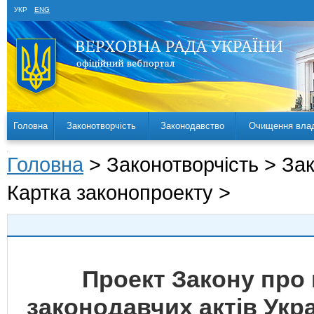
УКР
ENG
Головна
Законотворчість
Законодавство
Очищення вла
Головна
> Законотворчість > За
Картка законопроекту >
Проект Закону про 
законодавчих актів Укр