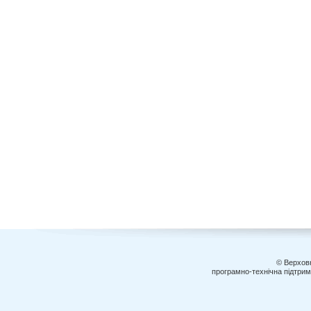
© Верховн
програмно-технічна підтри