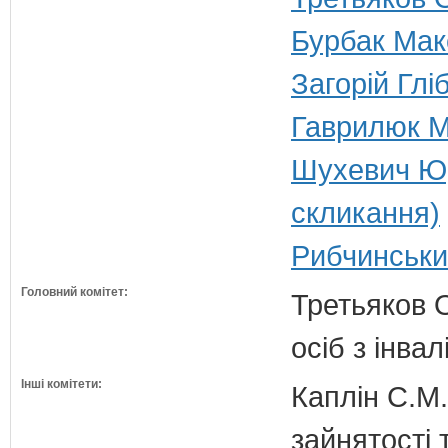
Бурбак Мак
Загорій Глі
Гаврилюк Ми
Шухевич Юр
скликання)
Рибчинськи
Головний комітет:
Третьяков О
осіб з інвал
Інші комітети:
Каплін С.М.
зайнятості 