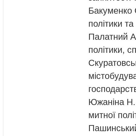
Бакуменко О
політики та
Палатний А.
політики, с
Скуратовськ
містобудув
господарст
Южаніна Н.П
митної полі
Пашинський