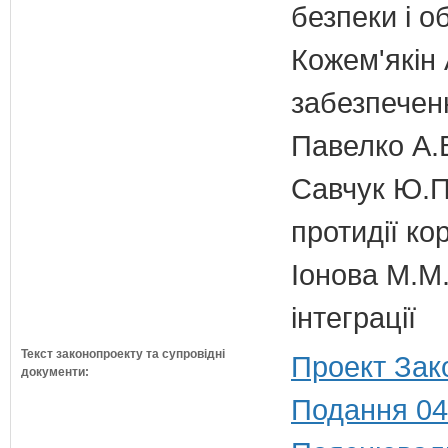
безпеки і о
Кожем'якін 
забезпечен
Павелко А.
Савчук Ю.П.
протидії кор
Іонова М.М.
інтеграції
Текст законопроекту та супровідні
Проект Зак
документи:
Подання 04