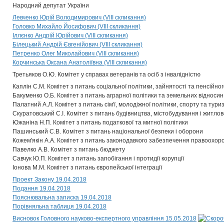
Народний депутат України
Левченко Юрій Володимирович (VIII скликання)
Головко Михайло Йосифович (VIII скликання)
Іллєнко Андрій Юрійович (VIII скликання)
Білецький Андрій Євгенійович (VIII скликання)
Петренко Олег Миколайович (VIII скликання)
Корчинська Оксана Анатоліївна (VIII скликання)
Третьяков О.Ю. Комітет у справах ветеранів та осіб з інвалідністю
Каплін С.М. Комітет з питань соціальної політики, зайнятості та пенсійн
Бакуменко О.Б. Комітет з питань аграрної політики та земельних відносин
Палатний А.Л. Комітет з питань сім'ї, молодіжної політики, спорту та тури
Скуратовський С.І. Комітет з питань будівництва, містобудування і житл
Южаніна Н.П. Комітет з питань податкової та митної політики
Пашинський С.В. Комітет з питань національної безпеки і оборони
Кожем'якін А.А. Комітет з питань законодавчого забезпечення правоохоро
Павелко А.В. Комітет з питань бюджету
Савчук Ю.П. Комітет з питань запобігання і протидії корупції
Іонова М.М. Комітет з питань європейської інтеграції
Проект Закону 19.04.2018
Подання 19.04.2018
Пояснювальна записка 19.04.2018
Порівняльна таблиця 19.04.2018
Висновок Головного науково-експертного управління 15.05.2018