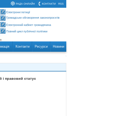
РАДА ОНЛАЙН
КОНТАКТИ
RSS
Електронні петиції
Громадське обговорення законопроєктів
Електронний кабінет громадянина
Повний цикл публічної політики
рмація
Контакти
Ресурси
Новини
й і правовий статус