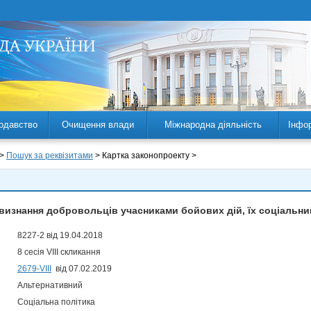
одавство
Очищення влади
Міжнародна діяльність
Інфо
 >
Пошук за реквізитами
> Картка законопроекту >
визнання добровольців учасниками бойових дій, їх соціальни
8227-2 від 19.04.2018
8 сесія VIII скликання
2679-VIII
від 07.02.2019
Альтернативний
Соціальна політика