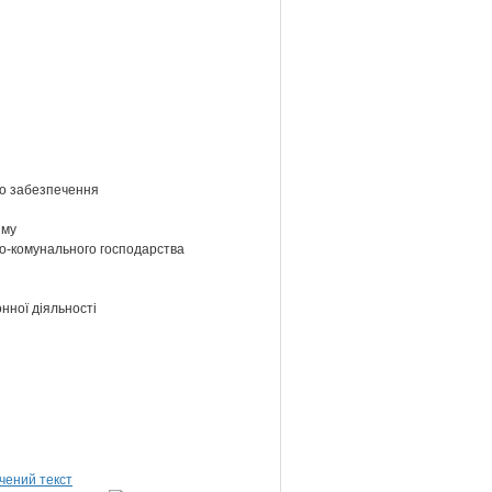
ого забезпечення
зму
ово-комунального господарства
нної діяльності