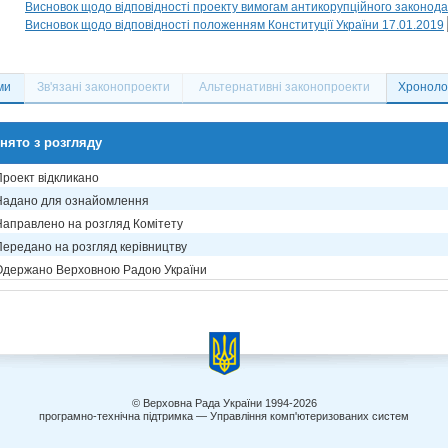
Висновок щодо відповідності проекту вимогам антикорупційного законода
Висновок щодо відповідності положенням Конституції України 17.01.2019
ми
Зв'язані законопроекти
Альтернативні законопроекти
Хронолог
нято з розгляду
Проект відкликано
Надано для ознайомлення
Направлено на розгляд Комітету
Передано на розгляд керівництву
Одержано Верховною Радою України
© Верховна Рада України 1994-2026
програмно-технічна підтримка — Управління комп'ютеризованих систем