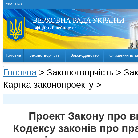
УКР
ENG
Головна
Законотворчість
Законодавство
Очищення вла
Головна
> Законотворчість > За
Картка законопроекту >
Проект Закону про вн
Кодексу законів про п