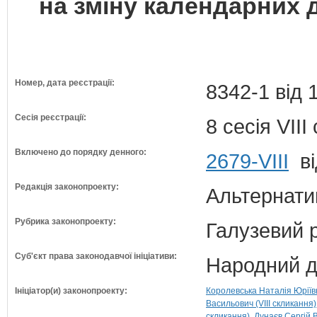
на зміну календарних 
Номер, дата реєстрації:
8342-1 від 
Сесія реєстрації:
8 сесія VII
Включено до порядку денного:
2679-VIII
ві
Редакція законопроекту:
Альтернати
Рубрика законопроекту:
Галузевий 
Суб'єкт права законодавчої ініціативи:
Народний д
Ініціатор(и) законопроекту:
Королевська Наталія Юріївн
Васильович (VIII скликання)
скликання)
Дунаєв Сергій 