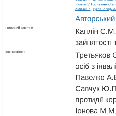
Якович (VIII скликання)
Гал
скликання)
Гусак Володимир
Авторський
Головний комітет:
Каплін С.М.
зайнятості 
Інші комітети:
Третьяков О
осіб з інвал
Павелко А.
Савчук Ю.П.
протидії кор
Іонова М.М.