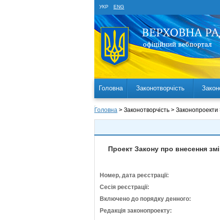
УКР
ENG
Головна
Законотворчість
Закон
Головна
> Законотворчість > Законопроекти
Проект Закону про внесення зм
Номер, дата реєстрації:
Сесія реєстрації:
Включено до порядку денного:
Редакція законопроекту: