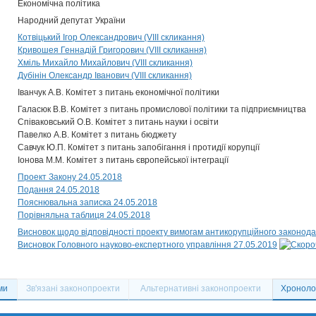
Економічна політика
Народний депутат України
Котвіцький Ігор Олександрович (VIII скликання)
Кривошея Геннадій Григорович (VIII скликання)
Хміль Михайло Михайлович (VIII скликання)
Дубінін Олександр Іванович (VIII скликання)
Іванчук А.В. Комітет з питань економічної політики
Галасюк В.В. Комітет з питань промислової політики та підприємництва
Співаковський О.В. Комітет з питань науки і освіти
Павелко А.В. Комітет з питань бюджету
Савчук Ю.П. Комітет з питань запобігання і протидії корупції
Іонова М.М. Комітет з питань європейської інтеграції
Проект Закону 24.05.2018
Подання 24.05.2018
Пояснювальна записка 24.05.2018
Порівняльна таблиця 24.05.2018
Висновок щодо відповідності проекту вимогам антикорупційного законода
Висновок Головного науково-експертного управління 27.05.2019
ми
Зв'язані законопроекти
Альтернативні законопроекти
Хронолог