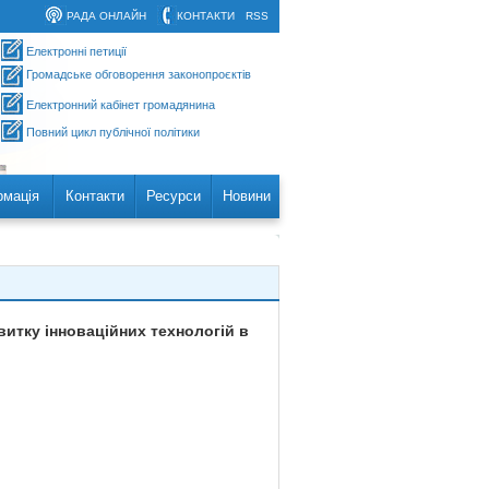
РАДА ОНЛАЙН
КОНТАКТИ
RSS
Електронні петиції
Громадське обговорення законопроєктів
Електронний кабінет громадянина
Повний цикл публічної політики
рмація
Контакти
Ресурси
Новини
итку інноваційних технологій в