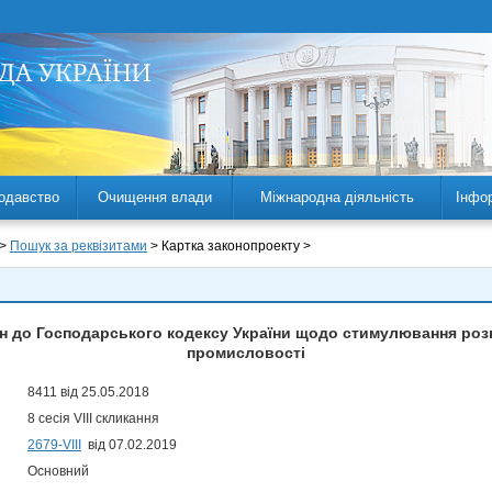
одавство
Очищення влади
Міжнародна діяльність
Інфо
 >
Пошук за реквізитами
> Картка законопроекту >
ін до Господарського кодексу України щодо стимулювання розв
промисловості
8411 від 25.05.2018
8 сесія VIII скликання
2679-VIII
від 07.02.2019
Основний