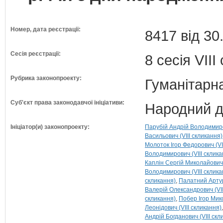
Номер, дата реєстрації:
8417 від 30
Сесія реєстрації:
8 сесія VII
Рубрика законопроекту:
Гуманітарна
Суб'єкт права законодавчої ініціативи:
Народний д
Ініціатор(и) законопроекту:
Парубій Андрій Володимиров
Васильович (VIII скликання)
Молоток Ігор Федорович (VI
Володимирович (VIII склика
Каплін Сергій Миколайович 
Володимирович (VIII склика
скликання)
Палатний Артур
Валерій Олександрович (VII
скликання)
Побер Ігор Мико
Леонідович (VIII скликання)
Андрій Богданович (VIII скл