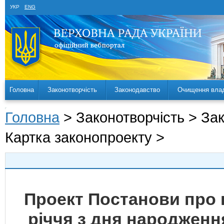
УКР
ENG
Головна
Законотворчість
Законодавство
Очищення вла
Головна
> Законотворчість > За
Картка законопроекту >
Проект Постанови про п
річчя з дня народження