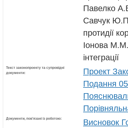
Павелко А.
Савчук Ю.П.
протидії кор
Іонова М.М.
інтеграції
Текст законопроекту та супровідні
Проект Зак
документи:
Подання 05
Пояснюваль
Порівняльн
Документи, пов'язані із роботою:
Висновок Г