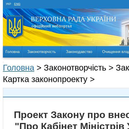
УКР
ENG
Головна
Законотворчість
Законодавство
Очищення вла
Головна
> Законотворчість > За
Картка законопроекту >
Проект Закону про внес
"Про Кабінет Міністрів