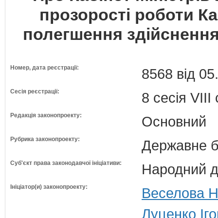
прозорості роботи Каб
полегшення здійсненн
Номер, дата реєстрації:
8568 від 05
Сесія реєстрації:
8 сесія VII
Редакція законопроекту:
Основний
Рубрика законопроекту:
Державне б
Суб'єкт права законодавчої ініціативи:
Народний д
Ініціатор(и) законопроекту:
Веселова На
Луценко Іго