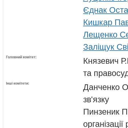
Єднак Оста
Кишкар Пав
Лещенко Сер
Заліщук Сві
Головний комітет:
Князевич Р.
та правосу
Інші комітети:
Данченко О.
зв'язку
Пинзеник П.
організації