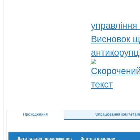
управління
Висновок щ
антикорупц
Проходження
Опрацювання комітетам
Дати та стан проходження:
Знято з розгляду