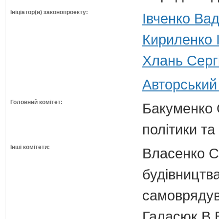
Ініціатор(и) законопроекту:
Івченко Вад
Кириленко І
Хлань Серг
Авторський
Головний комітет:
Бакуменко О
політики та
Інші комітети:
Власенко С
будівництва
самовряду
Галасюк В.В