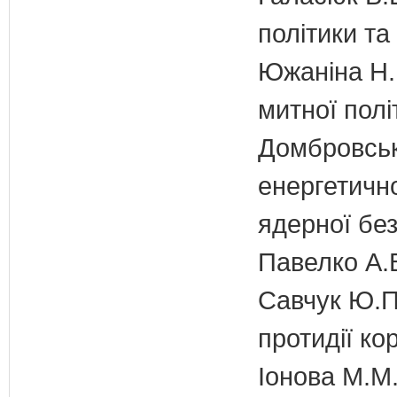
політики т
Южаніна Н.П
митної полі
Домбровськи
енергетично
ядерної бе
Павелко А.
Савчук Ю.П.
протидії кор
Іонова М.М.