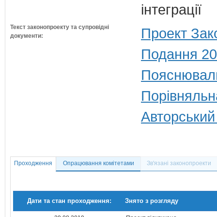
інтеграції
Текст законопроекту та супровідні
Проект Зак
документи:
Подання 20
Пояснюваль
Порівняльн
Авторський
Проходження
Опрацювання комітетами
Зв'язані законопроекти
Дати та стан проходження:
Знято з розгляду