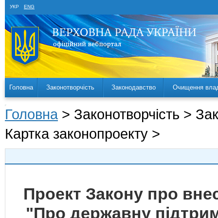
УКР
ENG
Головна
Законотворчість
Законодавство
Очищення вла
Головна
> Законотворчість > За
Картка законопроекту >
Проект Закону про внес
"Про державну підтрим