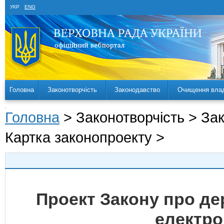
УКР
ENG
Головна
Законотворчість
Законодавство
Очищення вла
Головна
> Законотворчість > За
Картка законопроекту >
Проект Закону про де
електрон