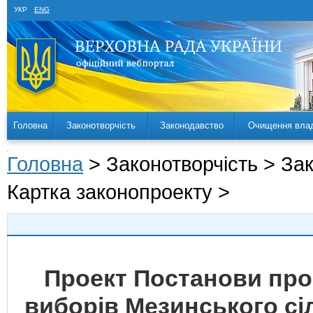
УКР
ENG
Головна
Законотворчість
Законодавство
Очищення вла
Головна
> Законотворчість > За
Картка законопроекту >
Проект Постанови про
виборів Мезинського сі