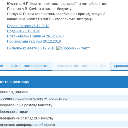
Южаніна Н.П. Комітет з питань податкової та митної політики
Павелко А.В. Комітет з питань бюджету
Савчук Ю.П. Комітет з питань запобігання і протидії корупції
Іонова М.М. Комітет з питань європейської інтеграції
Проект Закону 26.12.2018
Подання 26.12.2018
Пояснювальна записка 26.12.2018
Порівняльна таблиця 26.12.2018
Висновок комітету 18.12.2018
ми
Зв'язані законопроекти
Альтернативні законопроекти
Хронолог
нято з розгляду
Проект відкликано
Вручено з поданням Комітету про розгляд
Направлено на розгляд Комітету
Передано в тираж
Передано на розгляд керівництву
Одержано доопрацьований проект