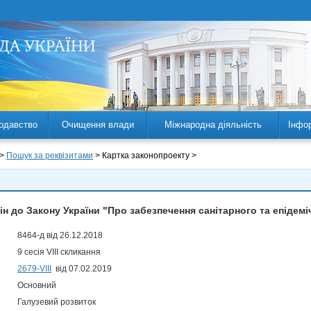
одавство
Очищення влади
Міжнародна діяльність
Інфо
 >
Пошук за реквізитами
> Картка законопроекту >
ін до Закону України "Про забезпечення санітарного та епідем
8464-д від 26.12.2018
9 сесія VIII скликання
2679-VIII
від 07.02.2019
Основний
Галузевий розвиток