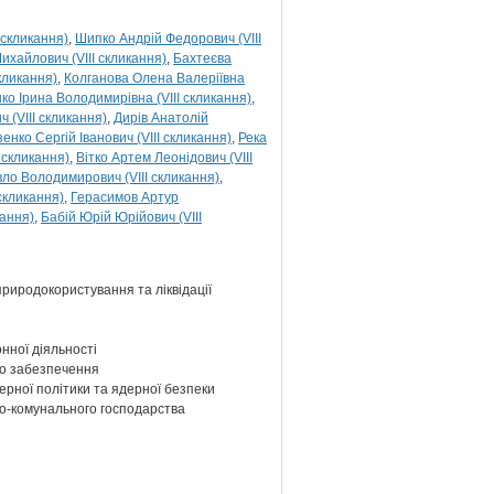
 скликання)
Шипко Андрій Федорович (VIII
ихайлович (VIII скликання)
Бахтеєва
кликання)
Колганова Олена Валеріївна
ко Ірина Володимирівна (VIII скликання)
 (VIII скликання)
Дирів Анатолій
енко Сергій Іванович (VIII скликання)
Река
 скликання)
Вітко Артем Леонідович (VIII
ло Володимирович (VIII скликання)
скликання)
Герасимов Артур
кання)
Бабій Юрій Юрійович (VIII
 природокористування та ліквідації
нної діяльності
ого забезпечення
ерної політики та ядерної безпеки
ово-комунального господарства