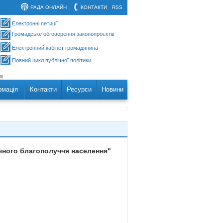
РАДА ОНЛАЙН
КОНТАКТИ
RSS
Електронні петиції
Громадське обговорення законопроєктів
Електронний кабінет громадянина
Повний цикл публічної політики
рмація
Контакти
Ресурси
Новини
ічного благополуччя населення"