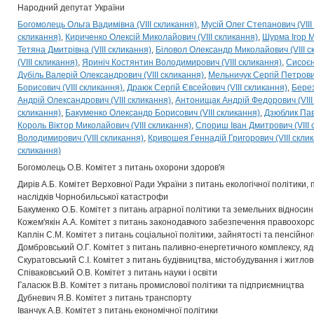
Народний депутат України
Богомолець Ольга Вадимівна (VIII скликання)
Мусій Олег Степанович (VIII
скликання)
Кириченко Олексій Миколайович (VIII скликання)
Шурма Ігор М
Тетяна Дмитрівна (VIII скликання)
Біловол Олександр Миколайович (VIII с
(VIII скликання)
Яриніч Костянтин Володимирович (VIII скликання)
Сисоєн
Дубіль Валерій Олександрович (VIII скликання)
Мельничук Сергій Петрович
Борисович (VIII скликання)
Драюк Сергій Євсейович (VIII скликання)
Берез
Андрій Олександрович (VIII скликання)
Антонищак Андрій Федорович (VIII
скликання)
Бакуменко Олександр Борисович (VIII скликання)
Дзюблик Пав
Король Віктор Миколайович (VIII скликання)
Спориш Іван Дмитрович (VIII 
Володимирович (VIII скликання)
Кривошея Геннадій Григорович (VIII скли
скликання)
Богомолець О.В. Комітет з питань охорони здоров'я
Дирів А.Б. Комітет Верховної Ради України з питань екологічної політики,
наслідків Чорнобильської катастрофи
Бакуменко О.Б. Комітет з питань аграрної політики та земельних відносин
Кожем'якін А.А. Комітет з питань законодавчого забезпечення правоохоро
Каплін С.М. Комітет з питань соціальної політики, зайнятості та пенсійн
Домбровський О.Г. Комітет з питань паливно-енергетичного комплексу, яд
Скуратовський С.І. Комітет з питань будівництва, містобудування і житл
Співаковський О.В. Комітет з питань науки і освіти
Галасюк В.В. Комітет з питань промислової політики та підприємництва
Дубневич Я.В. Комітет з питань транспорту
Іванчук А.В. Комітет з питань економічної політики