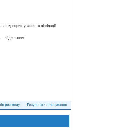
 природокористування та ліквідації
нної діяльності
ія розгляду
Результати голосування