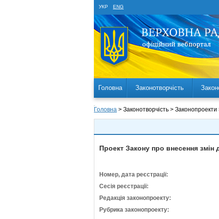
УКР
ENG
Головна
Законотворчість
Закон
Головна
> Законотворчість > Законопроекти
Проект Закону про внесення змін
Номер, дата реєстрації:
Сесія реєстрації:
Редакція законопроекту:
Рубрика законопроекту: