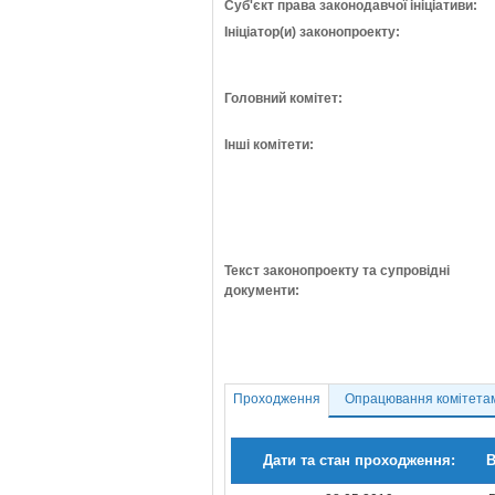
Суб'єкт права законодавчої ініціативи:
Ініціатор(и) законопроекту:
Головний комітет:
Інші комітети:
Текст законопроекту та супровідні
документи:
Проходження
Опрацювання комітета
Дати та стан проходження:
В