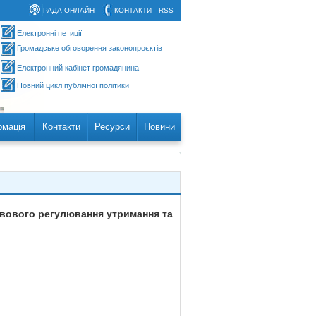
РАДА ОНЛАЙН
КОНТАКТИ
RSS
Електронні петиції
Громадське обговорення законопроєктів
Електронний кабінет громадянина
Повний цикл публічної політики
рмація
Контакти
Ресурси
Новини
авового регулювання утримання та