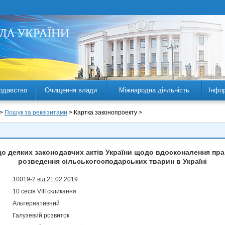
одавство
Очищення влади
Міжнародна діяльність
Інфо
 >
Пошук за реквізитами
> Картка законопроекту >
 до деяких законодавчих актів України щодо вдосконалення пр
розведення сільськогосподарських тварин в Україні
10019-2 від 21.02.2019
10 сесія VIII скликання
Альтернативний
Галузевий розвиток