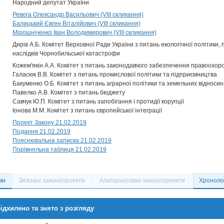
Народний депутат України
Ревега Олександр Васильович (VIII скликання)
Балицький Євген Віталійович (VIII скликання)
Мірошніченко Іван Володимирович (VIII скликання)
Дирів А.Б. Комітет Верховної Ради України з питань екологічної політики,
наслідків Чорнобильської катастрофи
Кожем'якін А.А. Комітет з питань законодавчого забезпечення правоохоро
Галасюк В.В. Комітет з питань промислової політики та підприємництва
Бакуменко О.Б. Комітет з питань аграрної політики та земельних відносин
Павелко А.В. Комітет з питань бюджету
Савчук Ю.П. Комітет з питань запобігання і протидії корупції
Іонова М.М. Комітет з питань європейської інтеграції
Проект Закону 21.02.2019
Подання 21.02.2019
Пояснювальна записка 21.02.2019
Порівняльна таблиця 21.02.2019
ми
Зв'язані законопроекти
Альтернативні законопроекти
Хронолог
ідхилено та знято з розгляду